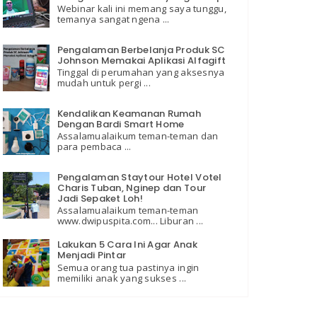
Webinar kali ini memang saya tunggu,
temanya sangat ngena ...
Pengalaman Berbelanja Produk SC
Johnson Memakai Aplikasi Alfagift
Tinggal di perumahan yang aksesnya
mudah untuk pergi ...
Kendalikan Keamanan Rumah
Dengan Bardi Smart Home
Assalamualaikum teman-teman dan
para pembaca ...
Pengalaman Staytour Hotel Votel
Charis Tuban, Nginep dan Tour
Jadi Sepaket Loh!
Assalamualaikum teman-teman
www.dwipuspita.com... Liburan ...
Lakukan 5 Cara Ini Agar Anak
Menjadi Pintar
Semua orang tua pastinya ingin
memiliki anak yang sukses ...