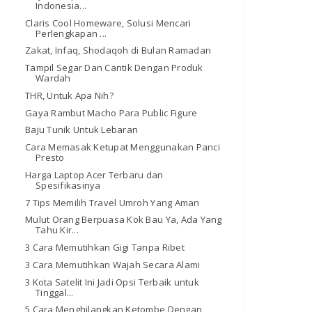
Indonesia...
Claris Cool Homeware, Solusi Mencari
Perlengkapan ...
Zakat, Infaq, Shodaqoh di Bulan Ramadan
Tampil Segar Dan Cantik Dengan Produk
Wardah
THR, Untuk Apa Nih?
Gaya Rambut Macho Para Public Figure
Baju Tunik Untuk Lebaran
Cara Memasak Ketupat Menggunakan Panci
Presto
Harga Laptop Acer Terbaru dan
Spesifikasinya
7 Tips Memilih Travel Umroh Yang Aman
Mulut Orang Berpuasa Kok Bau Ya, Ada Yang
Tahu Kir...
3 Cara Memutihkan Gigi Tanpa Ribet
3 Cara Memutihkan Wajah Secara Alami
3 Kota Satelit Ini Jadi Opsi Terbaik untuk
Tinggal...
5 Cara Menghilangkan Ketombe Dengan