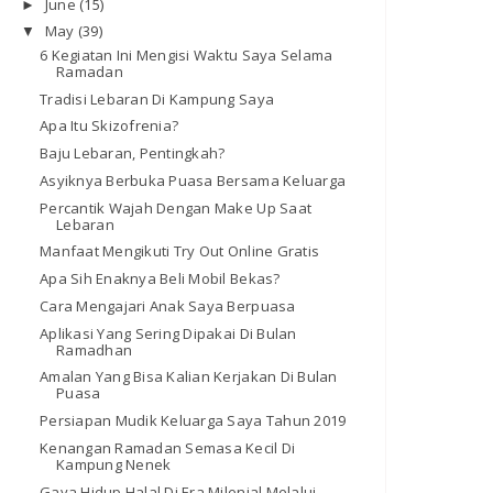
June
(15)
►
May
(39)
▼
6 Kegiatan Ini Mengisi Waktu Saya Selama
Ramadan
Tradisi Lebaran Di Kampung Saya
Apa Itu Skizofrenia?
Baju Lebaran, Pentingkah?
Asyiknya Berbuka Puasa Bersama Keluarga
Percantik Wajah Dengan Make Up Saat
Lebaran
Manfaat Mengikuti Try Out Online Gratis
Apa Sih Enaknya Beli Mobil Bekas?
Cara Mengajari Anak Saya Berpuasa
Aplikasi Yang Sering Dipakai Di Bulan
Ramadhan
Amalan Yang Bisa Kalian Kerjakan Di Bulan
Puasa
Persiapan Mudik Keluarga Saya Tahun 2019
Kenangan Ramadan Semasa Kecil Di
Kampung Nenek
Gaya Hidup Halal Di Era Milenial Melalui